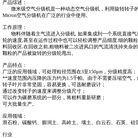
产品综述：
微米级空气分级机是一种动态空气分级机，利用旋转转子的离
Micron空气分级机在广泛的行业中使用。
工作原理：
物料伴随着主气流进入分级机, 如果集成到一个系统直接气动
轮的速度,甚至在运作过程中也可以轻松调整产品细度.细的颗粒
料回收区.在回收之前,粗物料被二次进风口的气流清洗掉夹杂
颗粒的产品被旋转的分级轮甩出。
产品特点：
广泛的应用领域，可处理粒径范围在3至150μm，分级精
**速度范围内压降的压力约为1.5千帕。由于不需要压缩空气
转子叶片非常坚固，容易更换，可选耐磨设计；
通过改变转子的速度来调整分级尺寸；
可以作为碾磨系统的一部分，将粗料重新研磨；
可大批量生产。
应用领域：
滑石粉、碳酸钙、膨润土、高岭土、壤土、白云石、石英、硅
行业