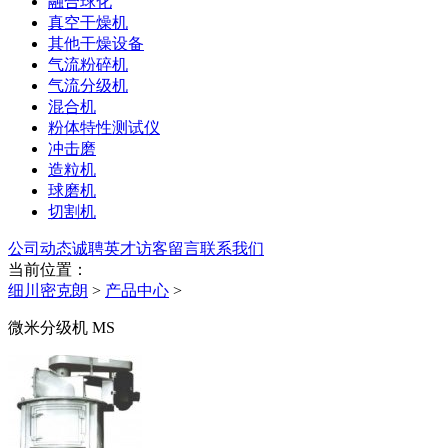
融合球化
真空干燥机
其他干燥设备
气流粉碎机
气流分级机
混合机
粉体特性测试仪
冲击磨
造粒机
球磨机
切割机
公司动态
诚聘英才
访客留言
联系我们
当前位置：
细川密克朗
>
产品中心
>
微米分级机 MS