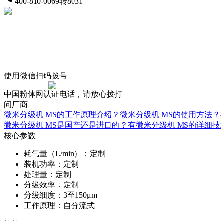
400-810-0069转8031
使用微信扫码拨号
中国粉体网认证电话，请放心拨打
问厂商
微米分级机 MS的工作原理介绍？
微米分级机 MS的使用方法？
微米分级机 MS是国产还是进口的？
有微米分级机 MS的详细
核心参数
耗气量（L/min）：
定制
装机功率：
定制
处理量：
定制
分级效率：
定制
分级细度：
3至150μm
工作原理：
自分流式