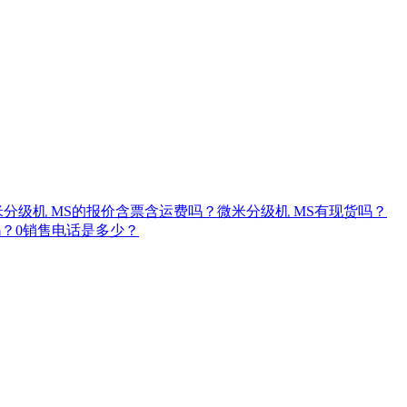
米分级机 MS的报价含票含运费吗？
微米分级机 MS有现货吗？
吗？
0销售电话是多少？