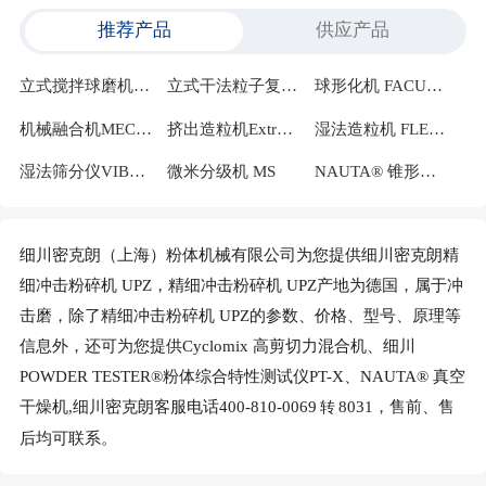
推荐产品
供应产品
立式搅拌球磨机Pulvis PV
立式干法粒子复合化设备NOBILTA® NOB-VC
球形化机 FACULTY
机械融合机MECHANO FUSION
挤出造粒机Extrudomix
湿法造粒机 FLEXOMIX®
湿法筛分仪VIBLETTER®VBL-F
微米分级机 MS
NAUTA® 锥形螺旋混合机
细川密克朗（上海）粉体机械有限公司为您提供细川密克朗精
细冲击粉碎机 UPZ，精细冲击粉碎机 UPZ产地为德国，属于冲
击磨，除了精细冲击粉碎机 UPZ的参数、价格、型号、原理等
信息外，还可为您提供Cyclomix 高剪切力混合机、细川
POWDER TESTER®粉体综合特性测试仪PT-X、NAUTA® 真空
干燥机,细川密克朗客服电话400-810-0069
8031，售前、售
转
后均可联系。